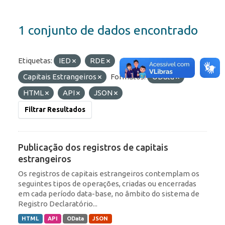
1 conjunto de dados encontrado
Etiquetas:
IED
RDE
Capitais Estrangeiros
Formatos:
OData
HTML
API
JSON
Filtrar Resultados
Publicação dos registros de capitais
estrangeiros
Os registros de capitais estrangeiros contemplam os
seguintes tipos de operações, criadas ou encerradas
em cada período data-base, no âmbito do sistema de
Registro Declaratório...
HTML
API
OData
JSON