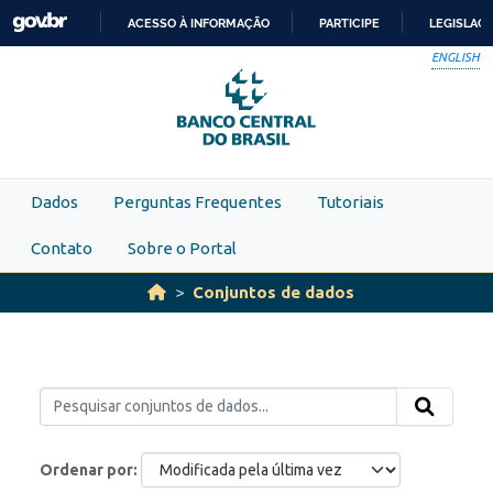
Skip to main content
ACESSO À INFORMAÇÃO
PARTICIPE
LEGISLAÇ
IR
ENGLISH
PARA
O
CONTEÚDO
Dados
Perguntas Frequentes
Tutoriais
Contato
Sobre o Portal
Conjuntos de dados
Ordenar por