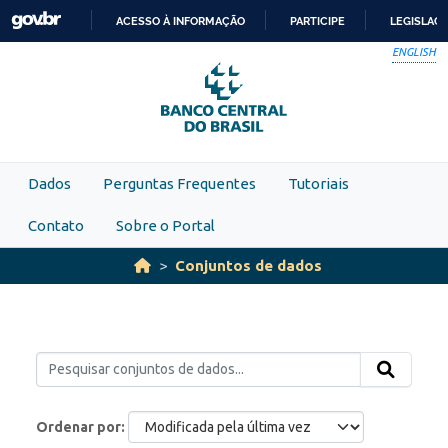
Skip to main content
ACESSO À INFORMAÇÃO
PARTICIPE
LEGISLAÇ
IR
ENGLISH
PARA
O
CONTEÚDO
Dados
Perguntas Frequentes
Tutoriais
Contato
Sobre o Portal
Conjuntos de dados
Ordenar por