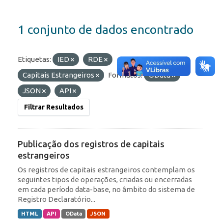
1 conjunto de dados encontrado
Etiquetas:
IED
RDE
Capitais Estrangeiros
Formatos:
OData
JSON
API
Filtrar Resultados
Publicação dos registros de capitais
estrangeiros
Os registros de capitais estrangeiros contemplam os
seguintes tipos de operações, criadas ou encerradas
em cada período data-base, no âmbito do sistema de
Registro Declaratório...
HTML
API
OData
JSON