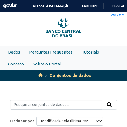
Skip to main content
ACESSO À INFORMAÇÃO
PARTICIPE
LEGISLAÇ
IR
ENGLISH
PARA
O
CONTEÚDO
Dados
Perguntas Frequentes
Tutoriais
Contato
Sobre o Portal
Conjuntos de dados
Ordenar por