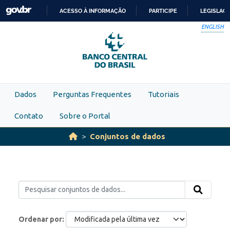
Skip to main content
ACESSO À INFORMAÇÃO
PARTICIPE
LEGISLAÇ
IR
ENGLISH
PARA
O
CONTEÚDO
Dados
Perguntas Frequentes
Tutoriais
Contato
Sobre o Portal
Conjuntos de dados
Ordenar por