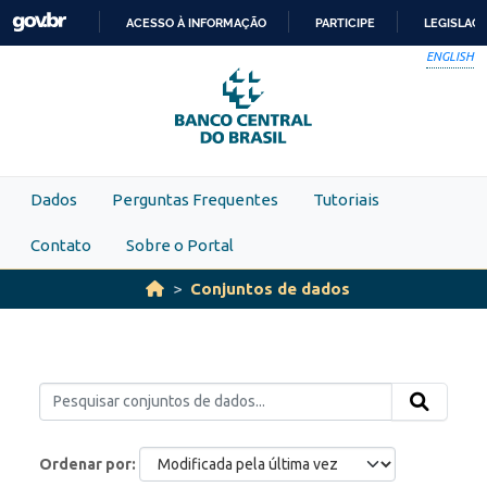
Skip to main content
ACESSO À INFORMAÇÃO
PARTICIPE
LEGISLAÇ
IR
ENGLISH
PARA
O
CONTEÚDO
Dados
Perguntas Frequentes
Tutoriais
Contato
Sobre o Portal
Conjuntos de dados
Ordenar por