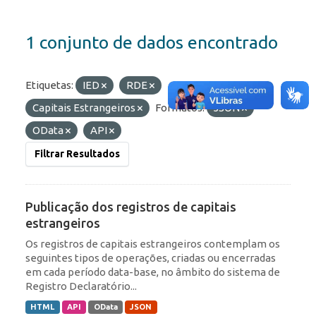
1 conjunto de dados encontrado
Etiquetas:
IED
RDE
Capitais Estrangeiros
Formatos:
JSON
OData
API
Filtrar Resultados
Publicação dos registros de capitais
estrangeiros
Os registros de capitais estrangeiros contemplam os
seguintes tipos de operações, criadas ou encerradas
em cada período data-base, no âmbito do sistema de
Registro Declaratório...
HTML
API
OData
JSON