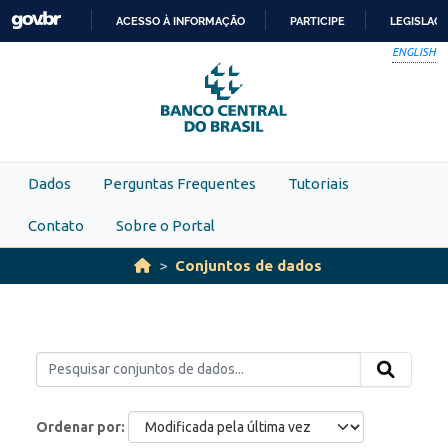
Skip to main content
ACESSO À INFORMAÇÃO
PARTICIPE
LEGISLAÇ
IR
ENGLISH
PARA
O
CONTEÚDO
Dados
Perguntas Frequentes
Tutoriais
Contato
Sobre o Portal
Conjuntos de dados
Ordenar por