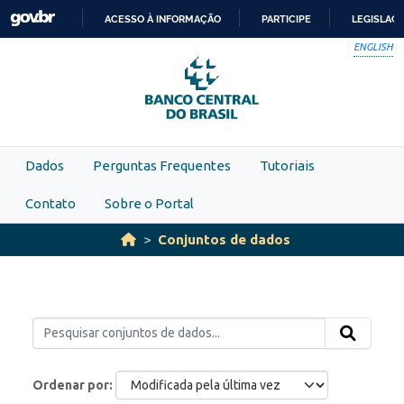
Skip to main content
ACESSO À INFORMAÇÃO
PARTICIPE
LEGISLAÇ
IR
ENGLISH
PARA
O
CONTEÚDO
Dados
Perguntas Frequentes
Tutoriais
Contato
Sobre o Portal
Conjuntos de dados
Ordenar por