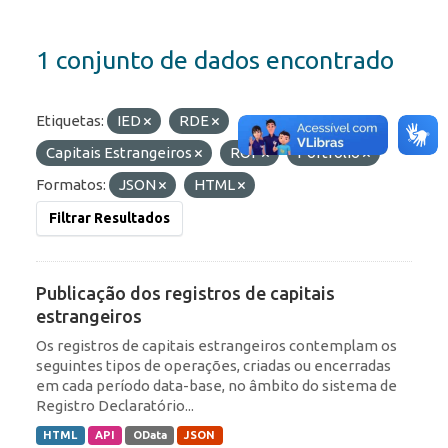
1 conjunto de dados encontrado
Etiquetas:
IED
RDE
Capitais Estrangeiros
ROF
Portfólio
Formatos:
JSON
HTML
Filtrar Resultados
Publicação dos registros de capitais
estrangeiros
Os registros de capitais estrangeiros contemplam os
seguintes tipos de operações, criadas ou encerradas
em cada período data-base, no âmbito do sistema de
Registro Declaratório...
HTML
API
OData
JSON