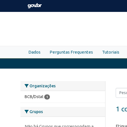
Skip to main content
Dados
Perguntas Frequentes
Tutoriais
Organizações
BCB/Dstat
1
1 c
Grupos
Etiqu
Não há Grupos que correspondam a