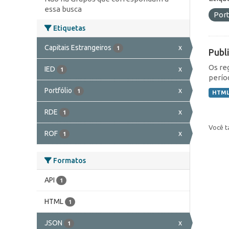
essa busca
Port
Etiquetas
Capitais Estrangeiros
x
1
Publ
Os re
IED
x
1
perío
Portfólio
x
1
HTM
RDE
x
1
Você t
ROF
x
1
Formatos
API
1
HTML
1
JSON
x
1