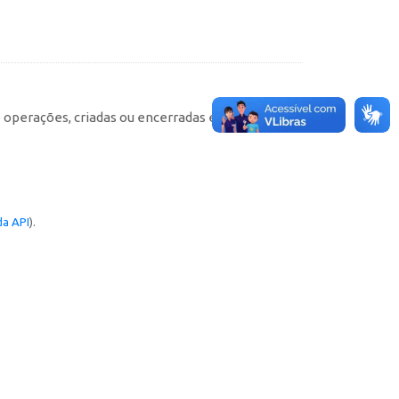
e operações, criadas ou encerradas em cada
a API
).