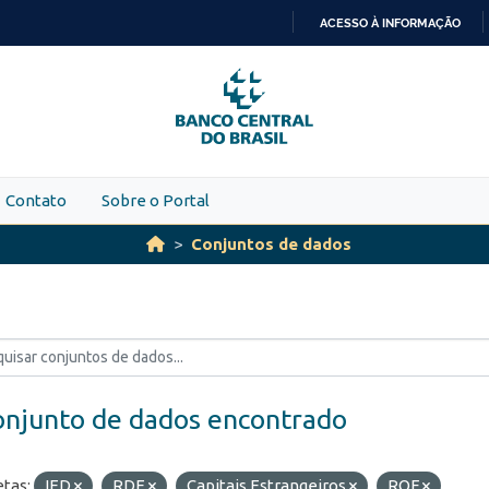
ACESSO À INFORMAÇÃO
IR
PARA
O
CONTEÚDO
Contato
Sobre o Portal
Conjuntos de dados
onjunto de dados encontrado
etas:
IED
RDE
Capitais Estrangeiros
ROF