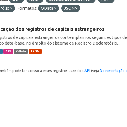
fólio
Formatos:
OData
JSON
icação dos registros de capitais estrangeiros
gistros de capitais estrangeiros contemplam os seguintes tipos d
do data-base, no âmbito do sistema de Registro Declaratório...
L
API
OData
JSON
ambém pode ter acesso a esses registros usando a
API
(veja
Documentação d