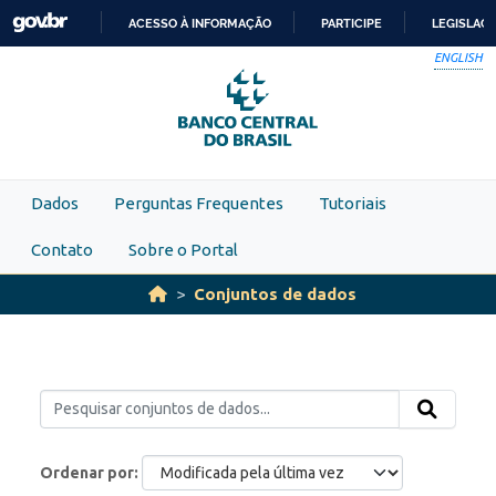
Skip to main content
ACESSO À INFORMAÇÃO
PARTICIPE
LEGISLAÇ
IR
ENGLISH
PARA
O
CONTEÚDO
Dados
Perguntas Frequentes
Tutoriais
Contato
Sobre o Portal
Conjuntos de dados
Ordenar por