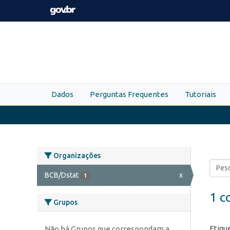
Skip to main content
Dados
Perguntas Frequentes
Tutoriais
Organizações
BCB/Dstat
x
1
1 c
Grupos
Etiqu
Não há Grupos que correspondam a