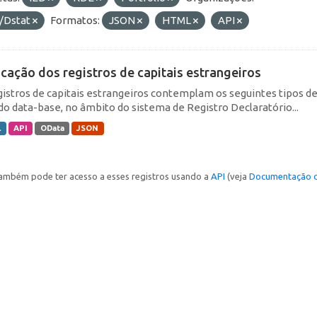
/Dstat
Formatos:
JSON
HTML
API
icação dos registros de capitais estrangeiros
gistros de capitais estrangeiros contemplam os seguintes tipos d
do data-base, no âmbito do sistema de Registro Declaratório...
L
API
OData
JSON
ambém pode ter acesso a esses registros usando a
API
(veja
Documentação d