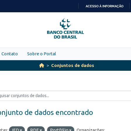
ACESSO À INFORMAÇÃO
IR
PARA
O
CONTEÚDO
Contato
Sobre o Portal
Conjuntos de dados
onjunto de dados encontrado
etas:
IED
RDE
Portfólio
Organizações: