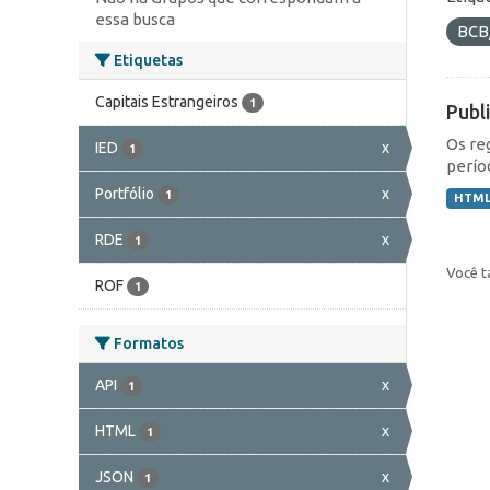
essa busca
BCB
Etiquetas
Capitais Estrangeiros
1
Publ
Os re
IED
x
1
perío
Portfólio
x
1
HTM
RDE
x
1
Você t
ROF
1
Formatos
API
x
1
HTML
x
1
JSON
x
1