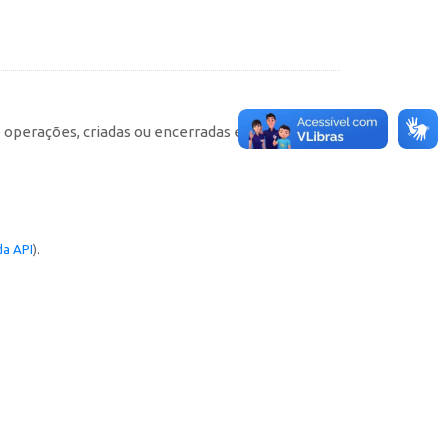
e operações, criadas ou encerradas em cada
a API
).