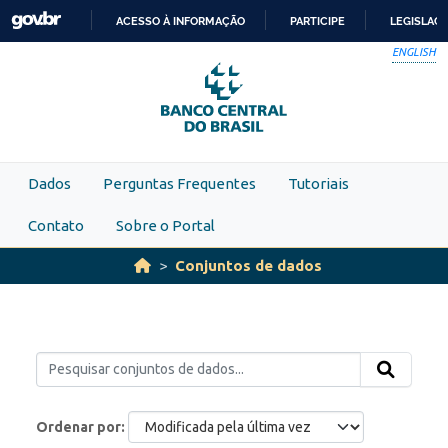
Skip to main content
ACESSO À INFORMAÇÃO
PARTICIPE
LEGISLAÇ
IR
ENGLISH
PARA
O
CONTEÚDO
Dados
Perguntas Frequentes
Tutoriais
Contato
Sobre o Portal
Conjuntos de dados
Ordenar por