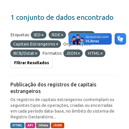
1 conjunto de dados encontrado
Etiquetas:
IED
RDE
Portfólio
Capitais Estrangeiros
Organizações:
BCB/Dstat
Formatos:
JSON
HTML
Filtrar Resultados
Publicação dos registros de capitais
estrangeiros
Os registros de capitais estrangeiros contemplam os
seguintes tipos de operações, criadas ou encerradas
em cada período data-base, no âmbito do sistema de
Registro Declaratório...
HTML
API
OData
JSON