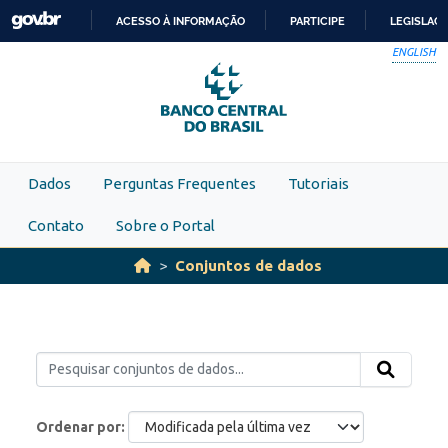
Skip to main content
ACESSO À INFORMAÇÃO
PARTICIPE
LEGISLAÇ
IR
ENGLISH
PARA
O
CONTEÚDO
Dados
Perguntas Frequentes
Tutoriais
Contato
Sobre o Portal
Conjuntos de dados
Ordenar por