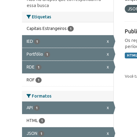
essa busca
JSO
Etiquetas
Capitais Estrangeiros
1
Publ
Os re
IED
x
1
perío
Portfólio
x
1
HTM
RDE
x
1
Você t
ROF
1
Formatos
API
x
1
HTML
1
JSON
x
1