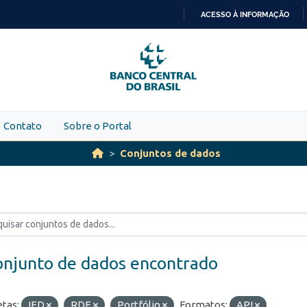
ACESSO À INFORMAÇÃO
IR
PARA
O
CONTEÚDO
Contato
Sobre o Portal
Conjuntos de dados
onjunto de dados encontrado
etas:
IED
RDE
Portfólio
Formatos:
API