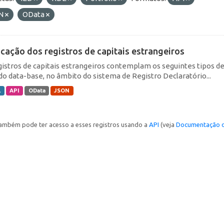
N
OData
icação dos registros de capitais estrangeiros
gistros de capitais estrangeiros contemplam os seguintes tipos d
do data-base, no âmbito do sistema de Registro Declaratório...
L
API
OData
JSON
ambém pode ter acesso a esses registros usando a
API
(veja
Documentação d