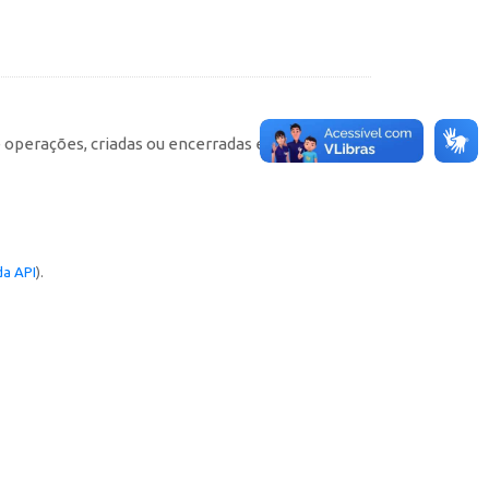
e operações, criadas ou encerradas em cada
a API
).