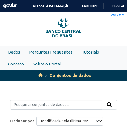
Skip to main content
ACESSO À INFORMAÇÃO
PARTICIPE
LEGISLAÇ
IR
ENGLISH
PARA
O
CONTEÚDO
Dados
Perguntas Frequentes
Tutoriais
Contato
Sobre o Portal
Conjuntos de dados
Ordenar por