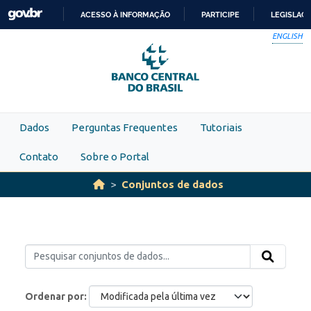
Skip to main content
ACESSO À INFORMAÇÃO
PARTICIPE
LEGISLAÇ
IR
ENGLISH
PARA
O
CONTEÚDO
Dados
Perguntas Frequentes
Tutoriais
Contato
Sobre o Portal
Conjuntos de dados
Ordenar por