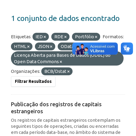
1 conjunto de dados encontrado
Etiquetas:
IED
RDE
Portfólio
Formatos:
HTML
JSON
OData
Licenças:
Licença Aberta para Bases de Dados (ODbL) do
Open Data Commons
Organizações:
BCB/Dstat
Filtrar Resultados
Publicação dos registros de capitais
estrangeiros
Os registros de capitais estrangeiros contemplam os
seguintes tipos de operações, criadas ou encerradas
em cada período data-base, no âmbito do sistema de