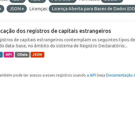
JSON
Licenças:
Licença Aberta para Bases de Dados (
icação dos registros de capitais estrangeiros
gistros de capitais estrangeiros contemplam os seguintes tipos d
do data-base, no âmbito do sistema de Registro Declaratório...
L
API
OData
JSON
ambém pode ter acesso a esses registros usando a
API
(veja
Documentação d