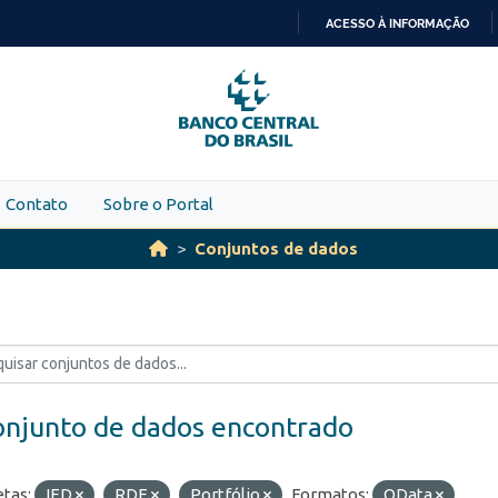
ACESSO À INFORMAÇÃO
IR
PARA
O
CONTEÚDO
Contato
Sobre o Portal
Conjuntos de dados
onjunto de dados encontrado
etas:
IED
RDE
Portfólio
Formatos:
OData