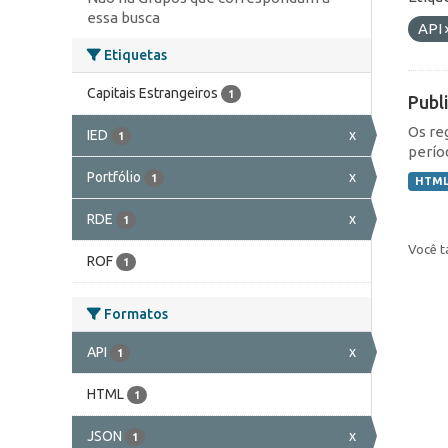
essa busca
API
Etiquetas
Capitais Estrangeiros
1
Publ
Os re
IED
x
1
perío
Portfólio
x
1
HTM
RDE
x
1
Você t
ROF
1
Formatos
API
x
1
HTML
1
JSON
x
1