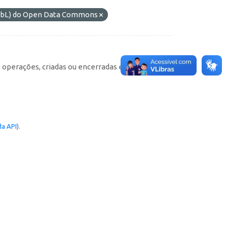
ODbL) do Open Data Commons
e operações, criadas ou encerradas em cada
a API
).