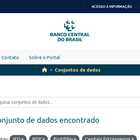
ACESSO À INFORMAÇÃO
IR
PARA
O
CONTEÚDO
Contato
Sobre o Portal
Conjuntos de dados
onjunto de dados encontrado
etas:
IED
RDE
Portfólio
Capitais Estrangeiros