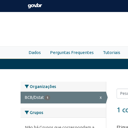
Skip to main content
Dados
Perguntas Frequentes
Tutoriais
Organizações
BCB/Dstat
x
1
1 c
Grupos
Etiqu
Não há Grupos que correspondam a