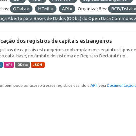
tos:
OData
HTML
API
Organizações:
BCB/Dstat
ença Aberta para Bases de Dados (ODbL) do Open Data Commons
icação dos registros de capitais estrangeiros
gistros de capitais estrangeiros contemplam os seguintes tipos d
do data-base, no âmbito do sistema de Registro Declaratório...
L
API
OData
JSON
ambém pode ter acesso a esses registros usando a
API
(veja
Documentação d