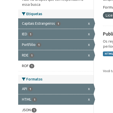
essa busca
Forma
Etiquetas
Lic
Capitais Estrangeiros
x
1
Publ
IED
x
1
Os re
Portfólio
x
1
perío
HTM
RDE
x
1
ROF
1
Você t
Formatos
API
x
1
HTML
x
1
JSON
1