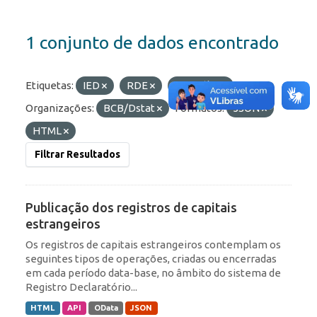
1 conjunto de dados encontrado
Etiquetas:
IED
RDE
Portfólio
Organizações:
BCB/Dstat
Formatos:
JSON
HTML
Filtrar Resultados
Publicação dos registros de capitais
estrangeiros
Os registros de capitais estrangeiros contemplam os
seguintes tipos de operações, criadas ou encerradas
em cada período data-base, no âmbito do sistema de
Registro Declaratório...
HTML
API
OData
JSON