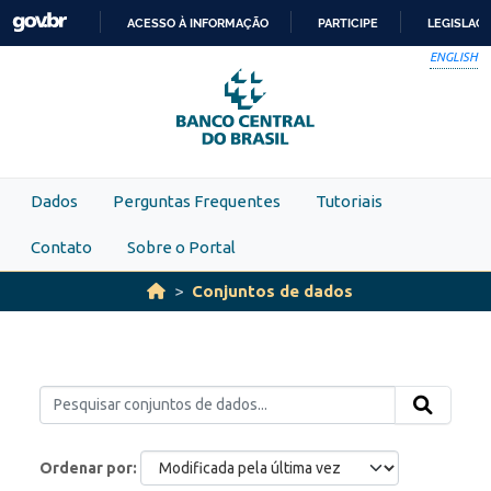
Skip to main content
ACESSO À INFORMAÇÃO
PARTICIPE
LEGISLAÇ
IR
ENGLISH
PARA
O
CONTEÚDO
Dados
Perguntas Frequentes
Tutoriais
Contato
Sobre o Portal
Conjuntos de dados
Ordenar por