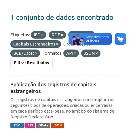
1 conjunto de dados encontrado
Etiquetas:
IED
RDE
Portfólio
Capitais Estrangeiros
Organizações:
BCB/Dstat
Formatos:
API
JSON
Filtrar Resultados
Publicação dos registros de capitais
estrangeiros
Os registros de capitais estrangeiros contemplam os
seguintes tipos de operações, criadas ou encerradas
em cada período data-base, no âmbito do sistema de
Registro Declaratório...
HTML
API
OData
JSON