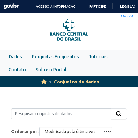
Skip to main content
ACESSO À INFORMAÇÃO
PARTICIPE
LEGISLAÇ
IR
ENGLISH
PARA
O
CONTEÚDO
Dados
Perguntas Frequentes
Tutoriais
Contato
Sobre o Portal
Conjuntos de dados
Ordenar por