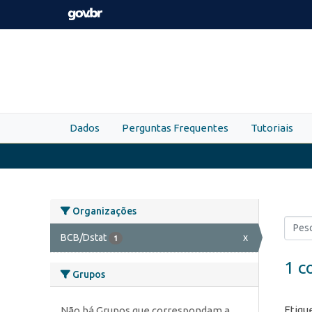
Skip to main content
Dados
Perguntas Frequentes
Tutoriais
Organizações
BCB/Dstat
x
1
1 c
Grupos
Etiqu
Não há Grupos que correspondam a