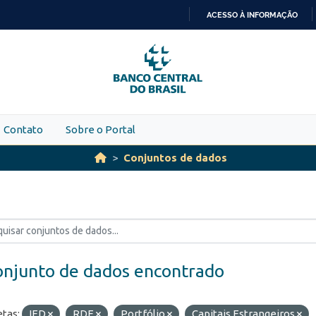
ACESSO À INFORMAÇÃO
IR
PARA
O
CONTEÚDO
Contato
Sobre o Portal
Conjuntos de dados
onjunto de dados encontrado
etas:
IED
RDE
Portfólio
Capitais Estrangeiros