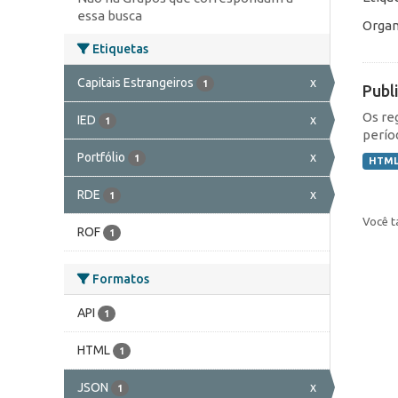
essa busca
Organ
Etiquetas
Capitais Estrangeiros
x
1
Publ
Os re
IED
x
1
perío
Portfólio
x
1
HTM
RDE
x
1
Você t
ROF
1
Formatos
API
1
HTML
1
JSON
x
1