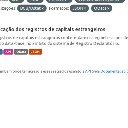
izações:
BCB/Dstat
Formatos:
JSON
OData
icação dos registros de capitais estrangeiros
gistros de capitais estrangeiros contemplam os seguintes tipos d
do data-base, no âmbito do sistema de Registro Declaratório...
L
API
OData
JSON
ambém pode ter acesso a esses registros usando a
API
(veja
Documentação d