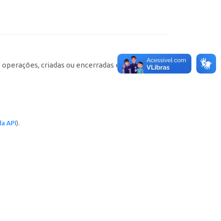
e operações, criadas ou encerradas em cada
a API
).