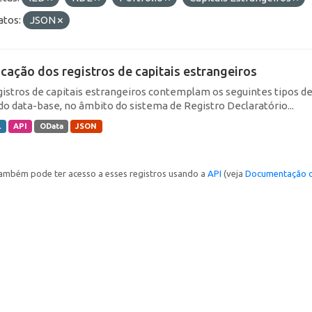
tos:
JSON
icação dos registros de capitais estrangeiros
gistros de capitais estrangeiros contemplam os seguintes tipos d
do data-base, no âmbito do sistema de Registro Declaratório...
L
API
OData
JSON
ambém pode ter acesso a esses registros usando a
API
(veja
Documentação d