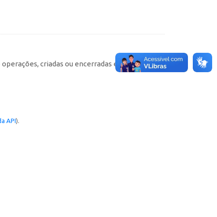
e operações, criadas ou encerradas em cada
a API
).