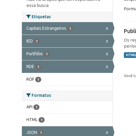
essa busca
Forma
Etiquetas
Capitais Estrangeiros
x
1
Publ
Os re
IED
x
1
perío
Portfólio
x
1
HTM
RDE
x
1
Você t
ROF
1
Formatos
API
1
HTML
1
JSON
x
1