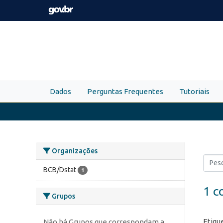
Skip to main content
Dados
Perguntas Frequentes
Tutoriais
Organizações
BCB/Dstat
1
1 c
Grupos
Etiqu
Não há Grupos que correspondam a