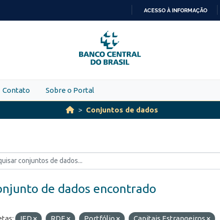
ACESSO À INFORMAÇÃO
IR
PARA
O
CONTEÚDO
Contato
Sobre o Portal
Conjuntos de dados
onjunto de dados encontrado
etas:
IED
RDE
Portfólio
Capitais Estrangeiros