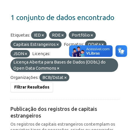
1 conjunto de dados encontrado
Etiquetas:
IED
RDE
Portfólio
Capitais Estrangeiros
Formatos:
OData
JSON
Licenças:
Licença Aberta para Bases de Dados (ODbL) do
Open Data Commons
Organizações:
BCB/Dstat
Filtrar Resultados
Publicação dos registros de capitais
estrangeiros
Os registros de capitais estrangeiros contemplam os
seguintes tipos de operações, criadas ou encerradas