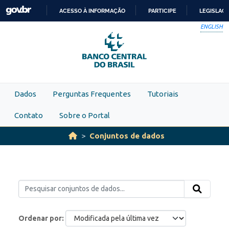
Skip to main content
ACESSO À INFORMAÇÃO
PARTICIPE
LEGISLAÇ
IR
ENGLISH
PARA
O
CONTEÚDO
Dados
Perguntas Frequentes
Tutoriais
Contato
Sobre o Portal
Conjuntos de dados
Ordenar por