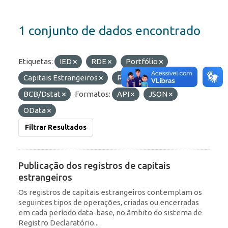
1 conjunto de dados encontrado
Etiquetas:
IED
RDE
Portfólio
Capitais Estrangeiros
ROF
Organizações:
BCB/Dstat
Formatos:
API
JSON
OData
Filtrar Resultados
Publicação dos registros de capitais
estrangeiros
Os registros de capitais estrangeiros contemplam os
seguintes tipos de operações, criadas ou encerradas
em cada período data-base, no âmbito do sistema de
Registro Declaratório...