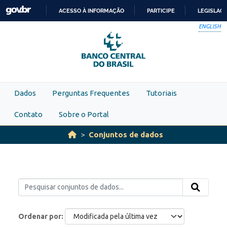
Skip to main content
ACESSO À INFORMAÇÃO
PARTICIPE
LEGISLAÇ
IR
ENGLISH
PARA
O
CONTEÚDO
Dados
Perguntas Frequentes
Tutoriais
Contato
Sobre o Portal
Conjuntos de dados
Ordenar por