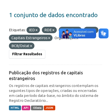
1 conjunto de dados encontrado
Etiquetas:
IED
RDE
Portfólio
ROF
Capitais Estrangeiros
Organizações:
BCB/Dstat
Filtrar Resultados
Publicação dos registros de capitais
estrangeiros
Os registros de capitais estrangeiros contemplam os
seguintes tipos de operações, criadas ou encerradas
em cada período data-base, no âmbito do sistema de
Registro Declaratório...
HTML
API
OData
JSON