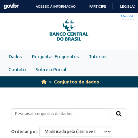
Skip to main content
ACESSO À INFORMAÇÃO
PARTICIPE
LEGISLAÇ
IR
ENGLISH
PARA
O
CONTEÚDO
Dados
Perguntas Frequentes
Tutoriais
Contato
Sobre o Portal
Conjuntos de dados
Ordenar por