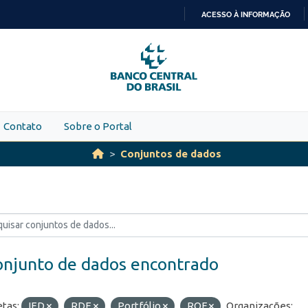
ACESSO À INFORMAÇÃO
IR
PARA
O
CONTEÚDO
Contato
Sobre o Portal
Conjuntos de dados
onjunto de dados encontrado
etas:
IED
RDE
Portfólio
ROF
Organizações: