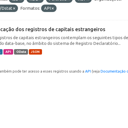
/Dstat
Formatos:
API
icação dos registros de capitais estrangeiros
gistros de capitais estrangeiros contemplam os seguintes tipos d
do data-base, no âmbito do sistema de Registro Declaratório...
L
API
OData
JSON
ambém pode ter acesso a esses registros usando a
API
(veja
Documentação d