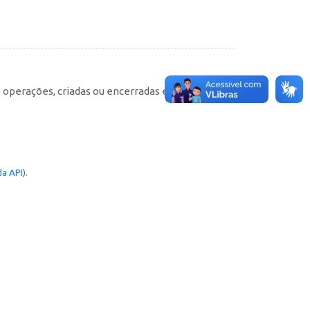
e operações, criadas ou encerradas em cada
a API
).