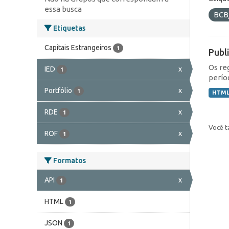
essa busca
BCB
Etiquetas
Capitais Estrangeiros
1
Publ
Os re
IED
x
1
perío
Portfólio
x
1
HTM
RDE
x
1
Você t
ROF
x
1
Formatos
API
x
1
HTML
1
JSON
1