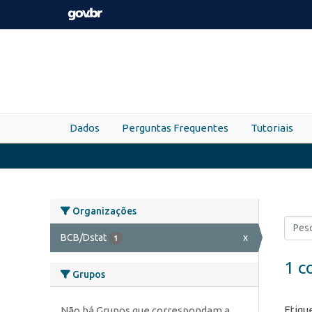
Skip to main content
Dados
Perguntas Frequentes
Tutoriais
Organizações
BCB/Dstat
x
1
1 c
Grupos
Etiqu
Não há Grupos que correspondam a