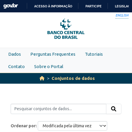
Skip to main content
ACESSO À INFORMAÇÃO
PARTICIPE
LEGISLAÇ
IR
ENGLISH
PARA
O
CONTEÚDO
Dados
Perguntas Frequentes
Tutoriais
Contato
Sobre o Portal
Conjuntos de dados
Ordenar por