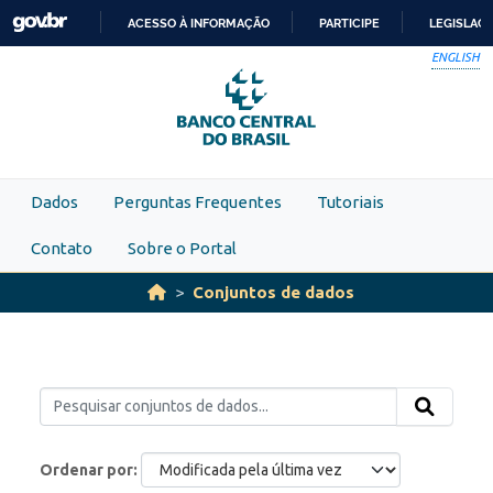
Skip to main content
ACESSO À INFORMAÇÃO
PARTICIPE
LEGISLAÇ
IR
ENGLISH
PARA
O
CONTEÚDO
Dados
Perguntas Frequentes
Tutoriais
Contato
Sobre o Portal
Conjuntos de dados
Ordenar por