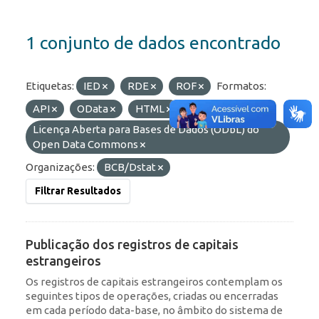
1 conjunto de dados encontrado
Etiquetas:
IED
RDE
ROF
Formatos:
API
OData
HTML
Licenças:
Licença Aberta para Bases de Dados (ODbL) do
Open Data Commons
Organizações:
BCB/Dstat
Filtrar Resultados
Publicação dos registros de capitais
estrangeiros
Os registros de capitais estrangeiros contemplam os
seguintes tipos de operações, criadas ou encerradas
em cada período data-base, no âmbito do sistema de