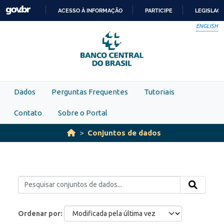
Skip to main content
ACESSO À INFORMAÇÃO
PARTICIPE
LEGISLAÇ
IR
ENGLISH
PARA
O
CONTEÚDO
Dados
Perguntas Frequentes
Tutoriais
Contato
Sobre o Portal
Conjuntos de dados
Ordenar por