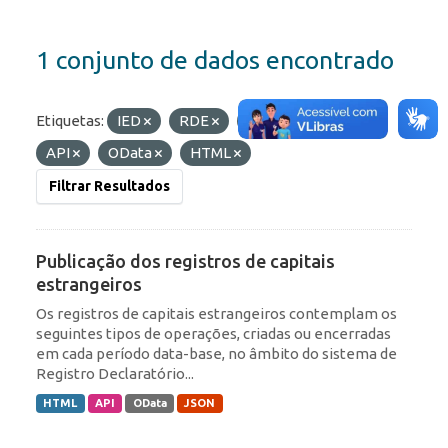
1 conjunto de dados encontrado
Etiquetas:
IED
RDE
ROF
Formatos:
API
OData
HTML
Filtrar Resultados
Publicação dos registros de capitais
estrangeiros
Os registros de capitais estrangeiros contemplam os
seguintes tipos de operações, criadas ou encerradas
em cada período data-base, no âmbito do sistema de
Registro Declaratório...
HTML
API
OData
JSON