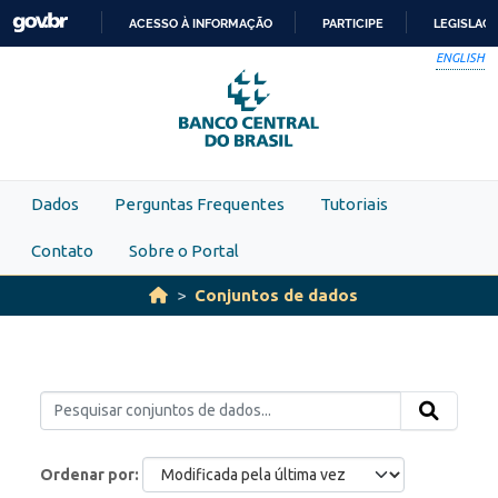
Skip to main content
ACESSO À INFORMAÇÃO
PARTICIPE
LEGISLAÇ
IR
ENGLISH
PARA
O
CONTEÚDO
Dados
Perguntas Frequentes
Tutoriais
Contato
Sobre o Portal
Conjuntos de dados
Ordenar por