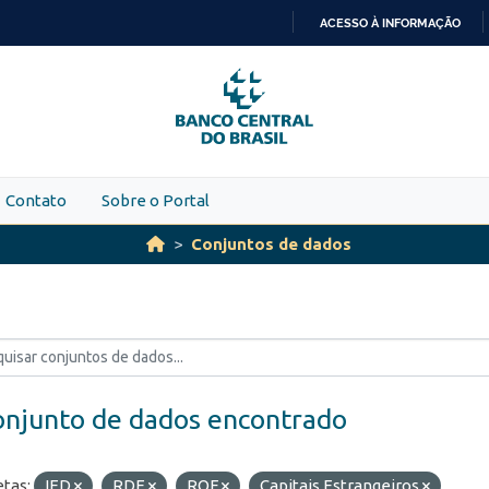
ACESSO À INFORMAÇÃO
IR
PARA
O
CONTEÚDO
Contato
Sobre o Portal
Conjuntos de dados
onjunto de dados encontrado
etas:
IED
RDE
ROF
Capitais Estrangeiros