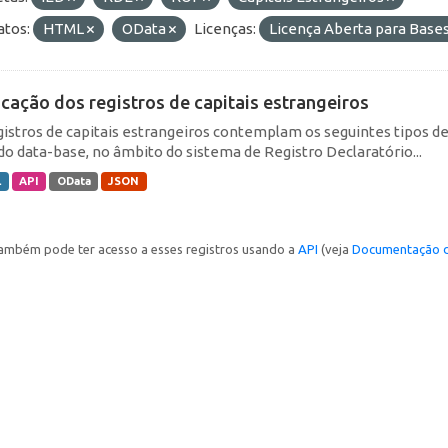
tos:
HTML
OData
Licenças:
Licença Aberta para Bas
icação dos registros de capitais estrangeiros
gistros de capitais estrangeiros contemplam os seguintes tipos d
do data-base, no âmbito do sistema de Registro Declaratório...
L
API
OData
JSON
ambém pode ter acesso a esses registros usando a
API
(veja
Documentação d