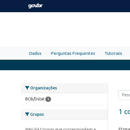
Skip to main content
Dados
Perguntas Frequentes
Tutoriais
Organizações
BCB/Dstat
1
1 c
Grupos
Etiqu
Não há Grupos que correspondam a