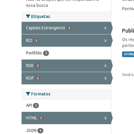
essa busca
Forma
Etiquetas
Capitais Estrangeiros
x
1
Publ
Os re
IED
x
1
perío
Portfólio
1
HTM
RDE
x
1
Você t
ROF
x
1
Formatos
API
1
HTML
x
1
JSON
1