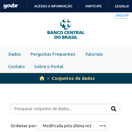
Skip to main content
ACESSO À INFORMAÇÃO
PARTICIPE
LEGISLAÇ
IR
ENGLISH
PARA
O
CONTEÚDO
Dados
Perguntas Frequentes
Tutoriais
Contato
Sobre o Portal
Conjuntos de dados
Ordenar por