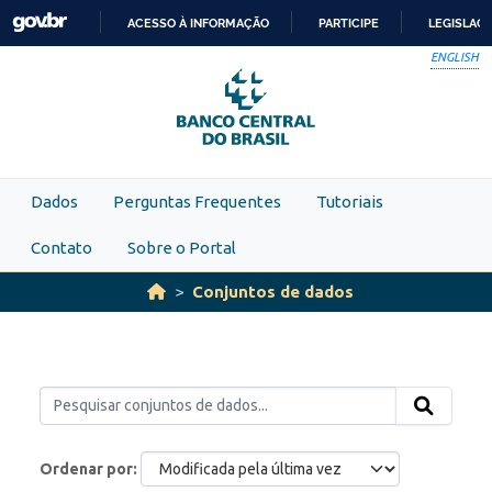
Skip to main content
ACESSO À INFORMAÇÃO
PARTICIPE
LEGISLAÇ
IR
ENGLISH
PARA
O
CONTEÚDO
Dados
Perguntas Frequentes
Tutoriais
Contato
Sobre o Portal
Conjuntos de dados
Ordenar por