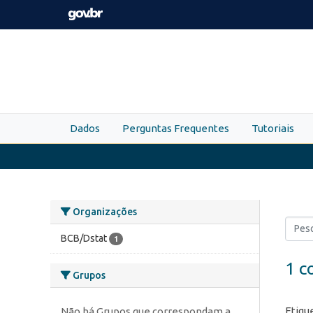
Skip to main content
Dados
Perguntas Frequentes
Tutoriais
Organizações
BCB/Dstat
1
1 c
Grupos
Etiqu
Não há Grupos que correspondam a