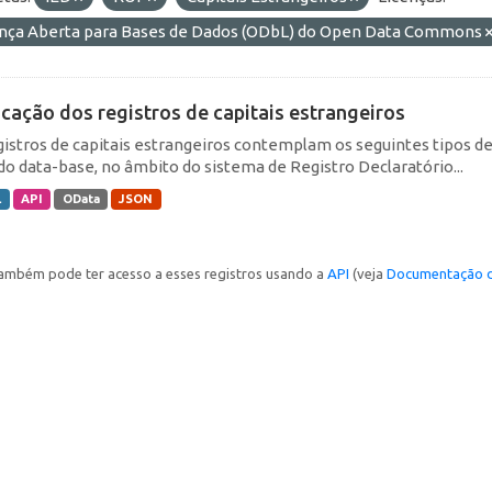
ença Aberta para Bases de Dados (ODbL) do Open Data Commons
icação dos registros de capitais estrangeiros
gistros de capitais estrangeiros contemplam os seguintes tipos d
do data-base, no âmbito do sistema de Registro Declaratório...
L
API
OData
JSON
ambém pode ter acesso a esses registros usando a
API
(veja
Documentação d