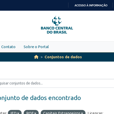
ACESSO À INFORMAÇÃO
IR
PARA
O
CONTEÚDO
Contato
Sobre o Portal
Conjuntos de dados
onjunto de dados encontrado
etas:
IED
ROF
Capitais Estrangeiros
Licenças: