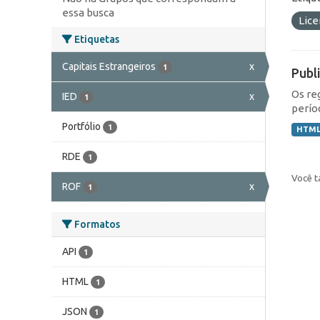
essa busca
Lic
Etiquetas
Capitais Estrangeiros
x
1
Publ
Os re
IED
x
1
perío
Portfólio
1
HTM
RDE
1
Você t
ROF
x
1
Formatos
API
1
HTML
1
JSON
1