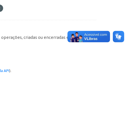
e operações, criadas ou encerradas em cada
a API
).