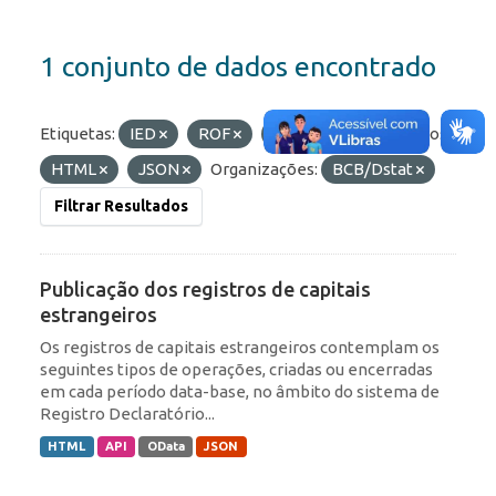
1 conjunto de dados encontrado
Etiquetas:
IED
ROF
Portfólio
Formatos:
HTML
JSON
Organizações:
BCB/Dstat
Filtrar Resultados
Publicação dos registros de capitais
estrangeiros
Os registros de capitais estrangeiros contemplam os
seguintes tipos de operações, criadas ou encerradas
em cada período data-base, no âmbito do sistema de
Registro Declaratório...
HTML
API
OData
JSON