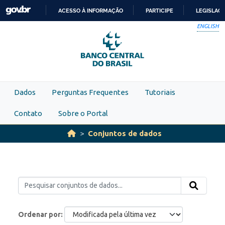
Skip to main content
ACESSO À INFORMAÇÃO
PARTICIPE
LEGISLAÇ
IR
ENGLISH
PARA
O
CONTEÚDO
Dados
Perguntas Frequentes
Tutoriais
Contato
Sobre o Portal
Conjuntos de dados
Ordenar por