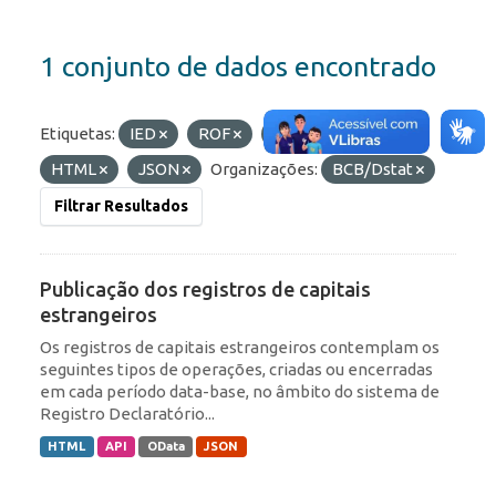
1 conjunto de dados encontrado
Etiquetas:
IED
ROF
RDE
Formatos:
HTML
JSON
Organizações:
BCB/Dstat
Filtrar Resultados
Publicação dos registros de capitais
estrangeiros
Os registros de capitais estrangeiros contemplam os
seguintes tipos de operações, criadas ou encerradas
em cada período data-base, no âmbito do sistema de
Registro Declaratório...
HTML
API
OData
JSON