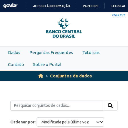
Skip to main content
ACESSO À INFORMAÇÃO
PARTICIPE
LEGISLAÇ
IR
ENGLISH
PARA
O
CONTEÚDO
Dados
Perguntas Frequentes
Tutoriais
Contato
Sobre o Portal
Conjuntos de dados
Ordenar por