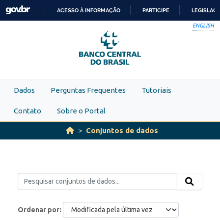
Skip to main content
ACESSO À INFORMAÇÃO
PARTICIPE
LEGISLAÇ
IR
ENGLISH
PARA
O
CONTEÚDO
Dados
Perguntas Frequentes
Tutoriais
Contato
Sobre o Portal
Conjuntos de dados
Ordenar por