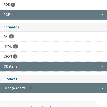
RDE
1
ROF
x
1
Formatos
API
1
HTML
1
JSON
1
OData
x
1
Licenças
Licença Aberta...
x
1