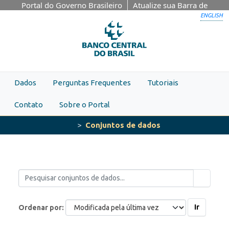
Skip to main content
Portal do Governo Brasileiro
Atualize sua Barra de
Governo
ENGLISH
Dados
Perguntas Frequentes
Tutoriais
Contato
Sobre o Portal
Conjuntos de dados
Ir
Ordenar por