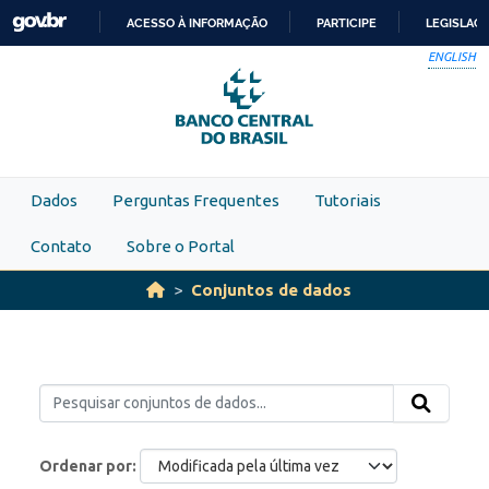
Skip to main content
ACESSO À INFORMAÇÃO
PARTICIPE
LEGISLAÇ
IR
ENGLISH
PARA
O
CONTEÚDO
Dados
Perguntas Frequentes
Tutoriais
Contato
Sobre o Portal
Conjuntos de dados
Ordenar por