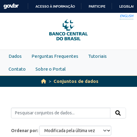
Skip to main content
ACESSO À INFORMAÇÃO
PARTICIPE
LEGISLAÇ
IR
ENGLISH
PARA
O
CONTEÚDO
Dados
Perguntas Frequentes
Tutoriais
Contato
Sobre o Portal
Conjuntos de dados
Ordenar por