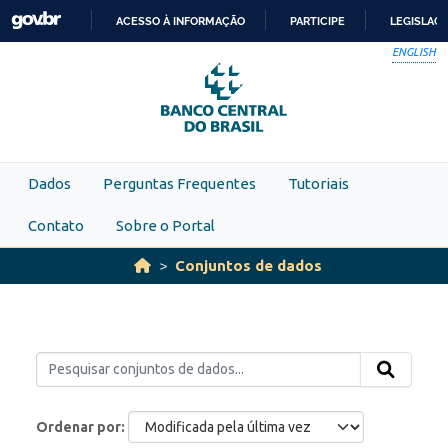
Skip to main content
ACESSO À INFORMAÇÃO
PARTICIPE
LEGISLAÇ
IR
ENGLISH
PARA
O
CONTEÚDO
Dados
Perguntas Frequentes
Tutoriais
Contato
Sobre o Portal
Conjuntos de dados
Ordenar por