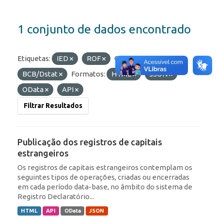
1 conjunto de dados encontrado
Etiquetas:
IED
ROF
Organizações:
BCB/Dstat
Formatos:
HTML
JSON
OData
API
Filtrar Resultados
Publicação dos registros de capitais
estrangeiros
Os registros de capitais estrangeiros contemplam os
seguintes tipos de operações, criadas ou encerradas
em cada período data-base, no âmbito do sistema de
Registro Declaratório...
HTML
API
OData
JSON