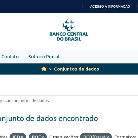
ACESSO À INFORMAÇÃO
IR
PARA
O
CONTEÚDO
Contato
Sobre o Portal
Conjuntos de dados
onjunto de dados encontrado
etas:
IED
ROF
Organizações:
BCB/Dstat
Formatos: