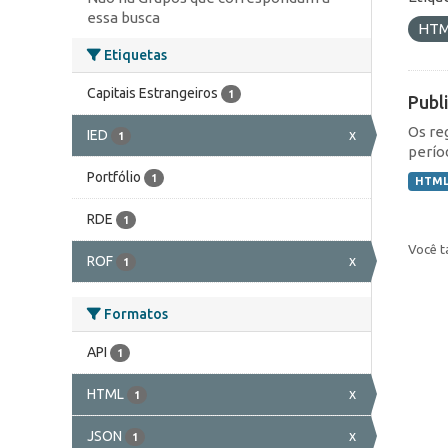
essa busca
HT
Etiquetas
Capitais Estrangeiros
1
Publ
Os re
IED
x
1
perío
Portfólio
1
HTM
RDE
1
Você t
ROF
x
1
Formatos
API
1
HTML
x
1
JSON
x
1