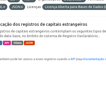
ML
JSON
Licenças:
Licença Aberta para Bases de Dados
icação dos registros de capitais estrangeiros
gistros de capitais estrangeiros contemplam os seguintes tipos d
do data-base, no âmbito do sistema de Registro Declaratório...
L
API
OData
JSON
ambém pode ter acesso a esses registros usando a
API
(veja
Documentação d