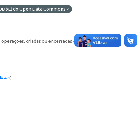
 (ODbL) do Open Data Commons
e operações, criadas ou encerradas em cada
a API
).