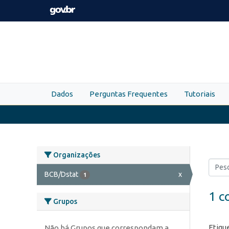
Skip to main content
Dados
Perguntas Frequentes
Tutoriais
Organizações
BCB/Dstat
x
1
1 c
Grupos
Etiqu
Não há Grupos que correspondam a