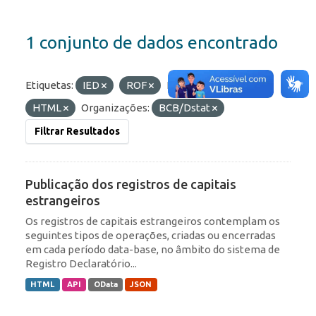
1 conjunto de dados encontrado
Etiquetas:
IED
ROF
Formatos:
API
HTML
Organizações:
BCB/Dstat
Filtrar Resultados
Publicação dos registros de capitais
estrangeiros
Os registros de capitais estrangeiros contemplam os
seguintes tipos de operações, criadas ou encerradas
em cada período data-base, no âmbito do sistema de
Registro Declaratório...
HTML
API
OData
JSON