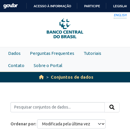
Skip to main content
ACESSO À INFORMAÇÃO
PARTICIPE
LEGISLAÇ
IR
ENGLISH
PARA
O
CONTEÚDO
Dados
Perguntas Frequentes
Tutoriais
Contato
Sobre o Portal
Conjuntos de dados
Ordenar por