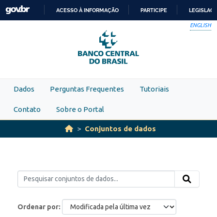
Skip to main content
ACESSO À INFORMAÇÃO
PARTICIPE
LEGISLAÇ
IR
ENGLISH
PARA
O
CONTEÚDO
Dados
Perguntas Frequentes
Tutoriais
Contato
Sobre o Portal
Conjuntos de dados
Ordenar por