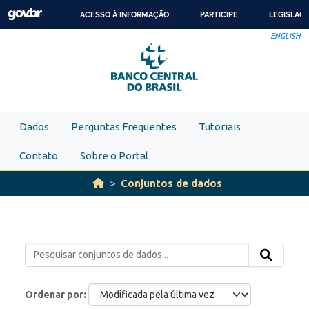
Skip to main content
ACESSO À INFORMAÇÃO
PARTICIPE
LEGISLAÇ
IR
ENGLISH
PARA
O
CONTEÚDO
Dados
Perguntas Frequentes
Tutoriais
Contato
Sobre o Portal
Conjuntos de dados
Ordenar por