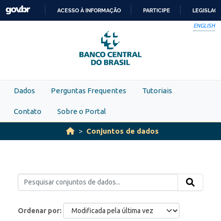
Skip to main content
ACESSO À INFORMAÇÃO
PARTICIPE
LEGISLAÇ
IR
ENGLISH
PARA
O
CONTEÚDO
Dados
Perguntas Frequentes
Tutoriais
Contato
Sobre o Portal
Conjuntos de dados
Ordenar por