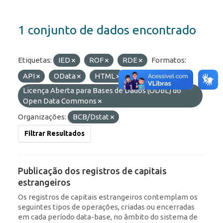
1 conjunto de dados encontrado
Etiquetas:
IED
ROF
RDE
Formatos:
API
OData
HTML
Licenças:
Licença Aberta para Bases de Dados (ODbL) do
Open Data Commons
Organizações:
BCB/Dstat
Filtrar Resultados
Publicação dos registros de capitais
estrangeiros
Os registros de capitais estrangeiros contemplam os
seguintes tipos de operações, criadas ou encerradas
em cada período data-base, no âmbito do sistema de