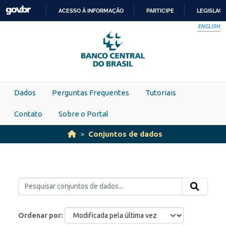
Skip to main content
ACESSO À INFORMAÇÃO
PARTICIPE
LEGISLAÇ
IR
ENGLISH
PARA
O
CONTEÚDO
Dados
Perguntas Frequentes
Tutoriais
Contato
Sobre o Portal
Conjuntos de dados
Ordenar por