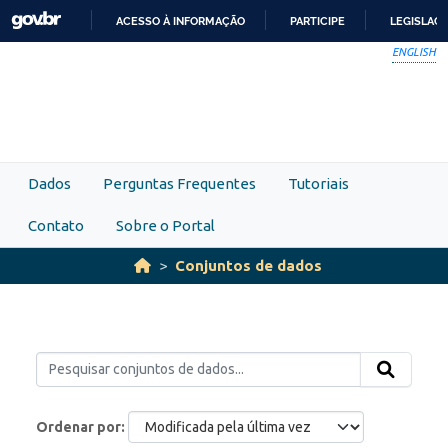
Skip to main content
ACESSO À INFORMAÇÃO
PARTICIPE
LEGISLAÇ
IR
ENGLISH
PARA
O
CONTEÚDO
Dados
Perguntas Frequentes
Tutoriais
Contato
Sobre o Portal
Conjuntos de dados
Ordenar por