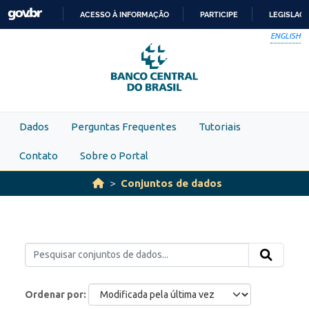
Skip to main content
ACESSO À INFORMAÇÃO
PARTICIPE
LEGISLAÇ
IR
ENGLISH
PARA
O
CONTEÚDO
Dados
Perguntas Frequentes
Tutoriais
Contato
Sobre o Portal
Conjuntos de dados
Ordenar por