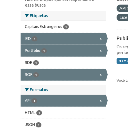
essa busca
API
Etiquetas
Lic
Capitais Estrangeiros
1
Publ
IED
x
1
Os re
Portfólio
x
1
perío
HTM
RDE
1
ROF
x
1
Você t
Formatos
API
x
1
HTML
1
JSON
1