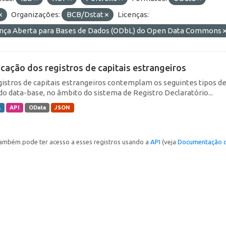
Organizações:
BCB/Dstat
Licenças:
ença Aberta para Bases de Dados (ODbL) do Open Data Commons
icação dos registros de capitais estrangeiros
gistros de capitais estrangeiros contemplam os seguintes tipos d
do data-base, no âmbito do sistema de Registro Declaratório...
L
API
OData
JSON
ambém pode ter acesso a esses registros usando a
API
(veja
Documentação d