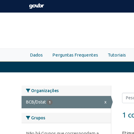
Skip to main content
Dados
Perguntas Frequentes
Tutoriais
Organizações
BCB/Dstat
x
1
1 c
Grupos
Etiqu
Não há Grupos que correspondam a