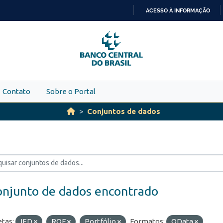
ACESSO À INFORMAÇÃO
IR
PARA
O
CONTEÚDO
Contato
Sobre o Portal
Conjuntos de dados
onjunto de dados encontrado
etas:
IED
ROF
Portfólio
Formatos:
OData